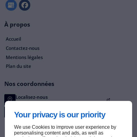
À propos
Accueil
Contactez-nous
Mentions légales
Plan du site
Nos coordonnées
Localisez-nous
1 Rue des Grives,
14640
VILLERS-SUR-MER
Appelez-nous
Your privacy is our priority
09 70 35 31 02
We use Cookies to improve user experience by
personalising content and ads, as well as